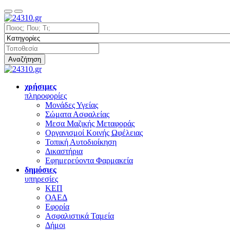
Αναζήτηση
χρήσιμες
πληροφορίες
Μονάδες Υγείας
Σώματα Ασφαλείας
Μεσα Μαζικής Μεταφοράς
Οργανισμοί Κοινής Ωφέλειας
Τοπική Αυτοδιοίκηση
Δικαστήρια
Εφημερεύοντα Φαρμακεία
δημόσιες
υπηρεσίες
ΚΕΠ
ΟΑΕΔ
Εφορία
Ασφαλιστικά Ταμεία
Δήμοι