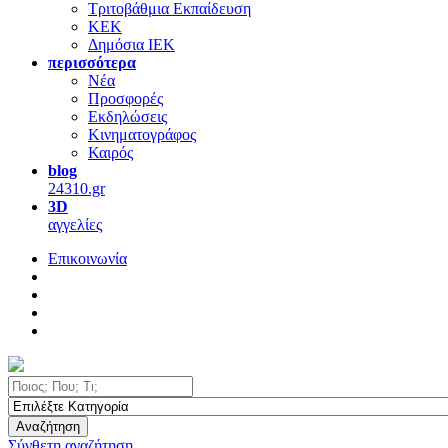
Τριτοβάθμια Εκπαίδευση
ΚΕΚ
Δημόσια ΙΕΚ
περισσότερα
Νέα
Προσφορές
Εκδηλώσεις
Κινηματογράφος
Καιρός
blog
24310.gr
3D
αγγελίες
Επικοινωνία
Αναζήτηση
Σύνθετη αναζήτηση