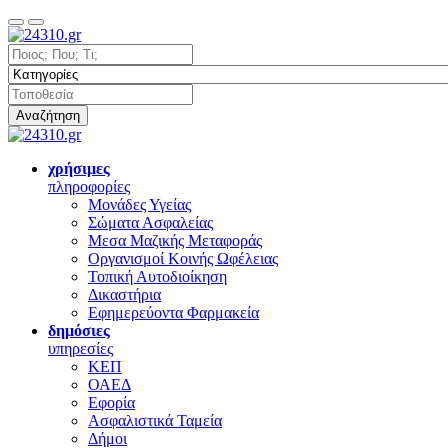
Αναζήτηση
χρήσιμες
πληροφορίες
Μονάδες Υγείας
Σώματα Ασφαλείας
Μεσα Μαζικής Μεταφοράς
Οργανισμοί Κοινής Ωφέλειας
Τοπική Αυτοδιοίκηση
Δικαστήρια
Εφημερεύοντα Φαρμακεία
δημόσιες
υπηρεσίες
ΚΕΠ
ΟΑΕΔ
Εφορία
Ασφαλιστικά Ταμεία
Δήμοι