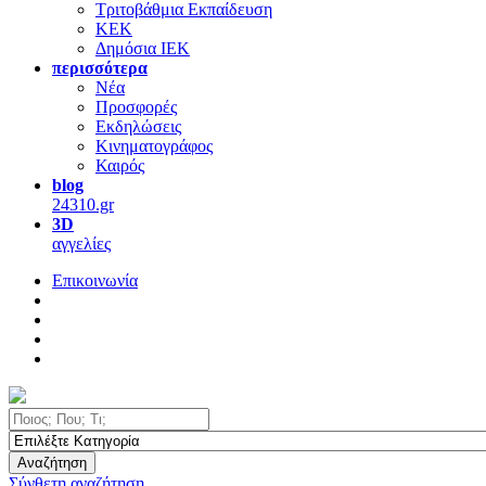
Τριτοβάθμια Εκπαίδευση
ΚΕΚ
Δημόσια ΙΕΚ
περισσότερα
Νέα
Προσφορές
Εκδηλώσεις
Κινηματογράφος
Καιρός
blog
24310.gr
3D
αγγελίες
Επικοινωνία
Αναζήτηση
Σύνθετη αναζήτηση