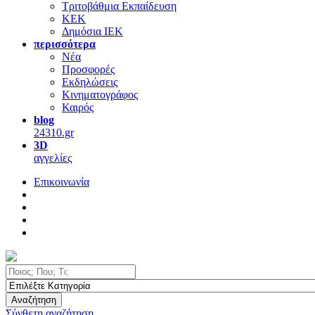
Τριτοβάθμια Εκπαίδευση
ΚΕΚ
Δημόσια ΙΕΚ
περισσότερα
Νέα
Προσφορές
Εκδηλώσεις
Κινηματογράφος
Καιρός
blog
24310.gr
3D
αγγελίες
Επικοινωνία
Αναζήτηση
Σύνθετη αναζήτηση