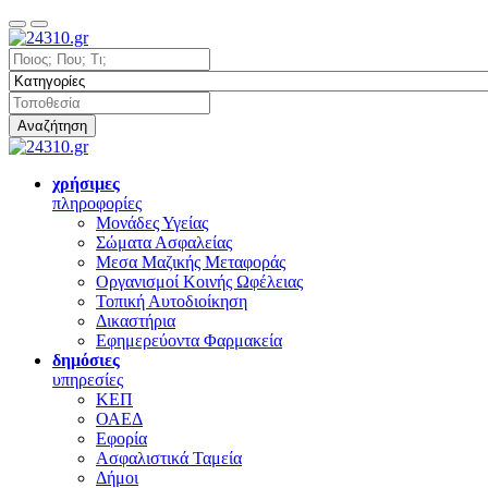
Αναζήτηση
χρήσιμες
πληροφορίες
Μονάδες Υγείας
Σώματα Ασφαλείας
Μεσα Μαζικής Μεταφοράς
Οργανισμοί Κοινής Ωφέλειας
Τοπική Αυτοδιοίκηση
Δικαστήρια
Εφημερεύοντα Φαρμακεία
δημόσιες
υπηρεσίες
ΚΕΠ
ΟΑΕΔ
Εφορία
Ασφαλιστικά Ταμεία
Δήμοι