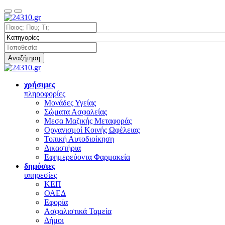
Αναζήτηση
χρήσιμες
πληροφορίες
Μονάδες Υγείας
Σώματα Ασφαλείας
Μεσα Μαζικής Μεταφοράς
Οργανισμοί Κοινής Ωφέλειας
Τοπική Αυτοδιοίκηση
Δικαστήρια
Εφημερεύοντα Φαρμακεία
δημόσιες
υπηρεσίες
ΚΕΠ
ΟΑΕΔ
Εφορία
Ασφαλιστικά Ταμεία
Δήμοι