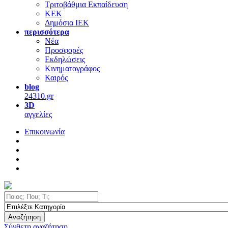
Τριτοβάθμια Εκπαίδευση
ΚΕΚ
Δημόσια ΙΕΚ
περισσότερα
Νέα
Προσφορές
Εκδηλώσεις
Κινηματογράφος
Καιρός
blog
24310.gr
3D
αγγελίες
Επικοινωνία
Αναζήτηση
Σύνθετη αναζήτηση