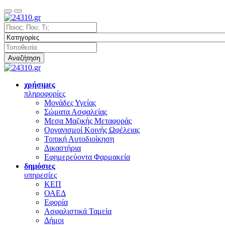
Αναζήτηση
χρήσιμες
πληροφορίες
Μονάδες Υγείας
Σώματα Ασφαλείας
Μεσα Μαζικής Μεταφοράς
Οργανισμοί Κοινής Ωφέλειας
Τοπική Αυτοδιοίκηση
Δικαστήρια
Εφημερεύοντα Φαρμακεία
δημόσιες
υπηρεσίες
ΚΕΠ
ΟΑΕΔ
Εφορία
Ασφαλιστικά Ταμεία
Δήμοι