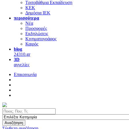
Τριτοβάθμια Εκπαίδευση
ΚΕΚ
Δημόσια ΙΕΚ
περισσότερα
Νέα
Προσφορές
Εκδηλώσεις
Κινηματογράφος
Καιρός
blog
24310.gr
3D
αγγελίες
Επικοινωνία
Αναζήτηση
Σύνθετη αναζήτηση