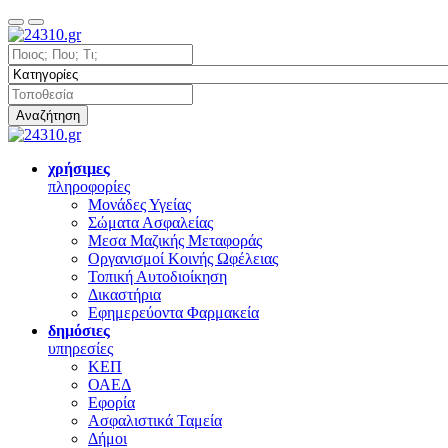
Αναζήτηση
χρήσιμες
πληροφορίες
Μονάδες Υγείας
Σώματα Ασφαλείας
Μεσα Μαζικής Μεταφοράς
Οργανισμοί Κοινής Ωφέλειας
Τοπική Αυτοδιοίκηση
Δικαστήρια
Εφημερεύοντα Φαρμακεία
δημόσιες
υπηρεσίες
ΚΕΠ
ΟΑΕΔ
Εφορία
Ασφαλιστικά Ταμεία
Δήμοι