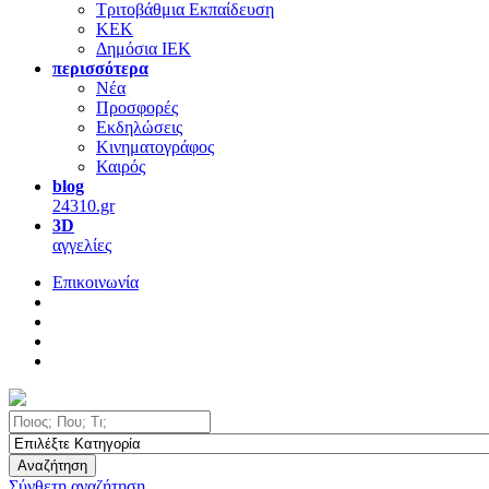
Τριτοβάθμια Εκπαίδευση
ΚΕΚ
Δημόσια ΙΕΚ
περισσότερα
Νέα
Προσφορές
Εκδηλώσεις
Κινηματογράφος
Καιρός
blog
24310.gr
3D
αγγελίες
Επικοινωνία
Αναζήτηση
Σύνθετη αναζήτηση