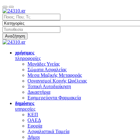
Αναζήτηση
χρήσιμες
πληροφορίες
Μονάδες Υγείας
Σώματα Ασφαλείας
Μεσα Μαζικής Μεταφοράς
Οργανισμοί Κοινής Ωφέλειας
Τοπική Αυτοδιοίκηση
Δικαστήρια
Εφημερεύοντα Φαρμακεία
δημόσιες
υπηρεσίες
ΚΕΠ
ΟΑΕΔ
Εφορία
Ασφαλιστικά Ταμεία
Δήμοι