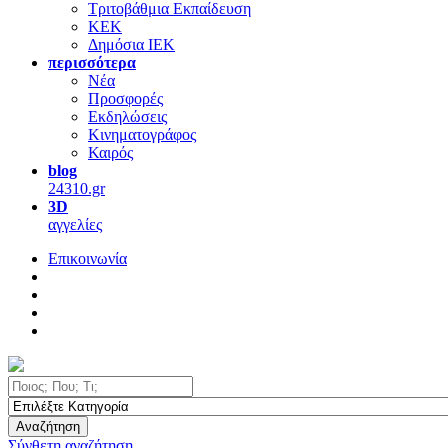
Τριτοβάθμια Εκπαίδευση
ΚΕΚ
Δημόσια ΙΕΚ
περισσότερα
Νέα
Προσφορές
Εκδηλώσεις
Κινηματογράφος
Καιρός
blog
24310.gr
3D
αγγελίες
Επικοινωνία
Αναζήτηση
Σύνθετη αναζήτηση