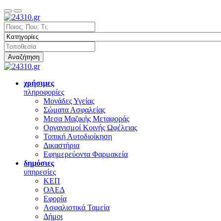
Αναζήτηση
χρήσιμες
πληροφορίες
Μονάδες Υγείας
Σώματα Ασφαλείας
Μεσα Μαζικής Μεταφοράς
Οργανισμοί Κοινής Ωφέλειας
Τοπική Αυτοδιοίκηση
Δικαστήρια
Εφημερεύοντα Φαρμακεία
δημόσιες
υπηρεσίες
ΚΕΠ
ΟΑΕΔ
Εφορία
Ασφαλιστικά Ταμεία
Δήμοι