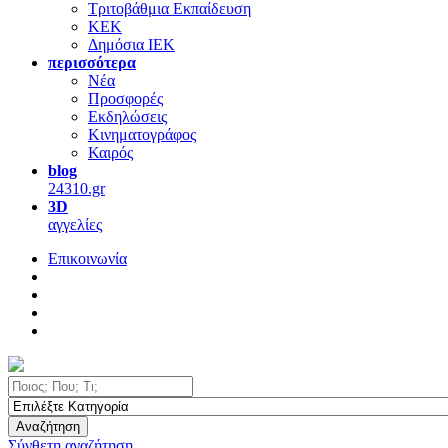
Τριτοβάθμια Εκπαίδευση
ΚΕΚ
Δημόσια ΙΕΚ
περισσότερα
Νέα
Προσφορές
Εκδηλώσεις
Κινηματογράφος
Καιρός
blog
24310.gr
3D
αγγελίες
Επικοινωνία
Αναζήτηση
Σύνθετη αναζήτηση