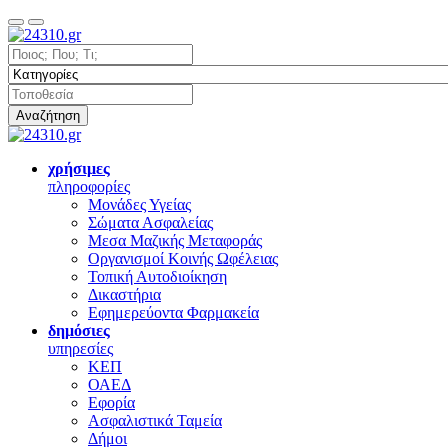
Αναζήτηση
χρήσιμες
πληροφορίες
Μονάδες Υγείας
Σώματα Ασφαλείας
Μεσα Μαζικής Μεταφοράς
Οργανισμοί Κοινής Ωφέλειας
Τοπική Αυτοδιοίκηση
Δικαστήρια
Εφημερεύοντα Φαρμακεία
δημόσιες
υπηρεσίες
ΚΕΠ
ΟΑΕΔ
Εφορία
Ασφαλιστικά Ταμεία
Δήμοι