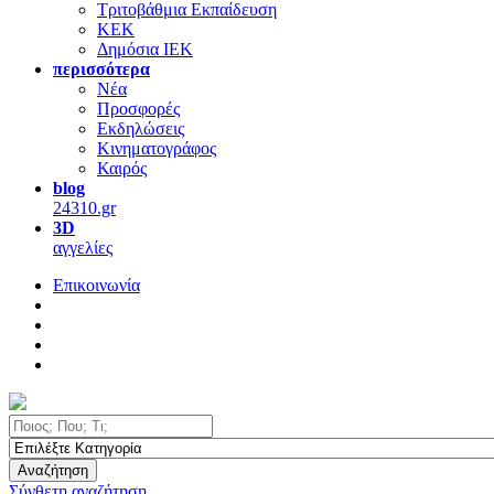
Τριτοβάθμια Εκπαίδευση
ΚΕΚ
Δημόσια ΙΕΚ
περισσότερα
Νέα
Προσφορές
Εκδηλώσεις
Κινηματογράφος
Καιρός
blog
24310.gr
3D
αγγελίες
Επικοινωνία
Αναζήτηση
Σύνθετη αναζήτηση