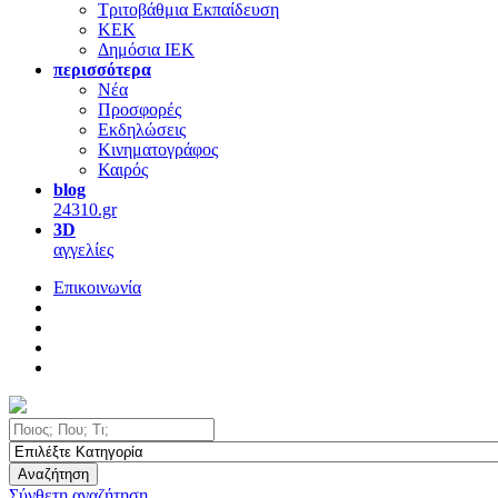
Τριτοβάθμια Εκπαίδευση
ΚΕΚ
Δημόσια ΙΕΚ
περισσότερα
Νέα
Προσφορές
Εκδηλώσεις
Κινηματογράφος
Καιρός
blog
24310.gr
3D
αγγελίες
Επικοινωνία
Αναζήτηση
Σύνθετη αναζήτηση