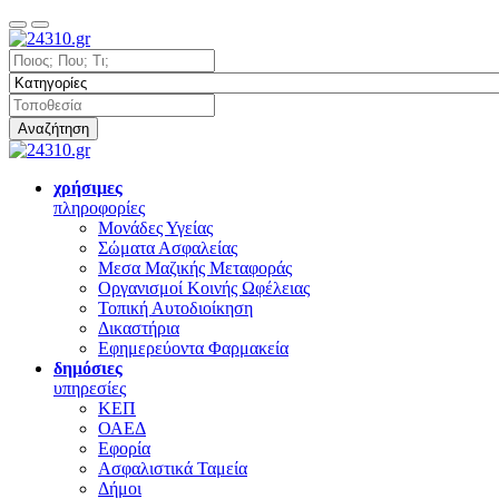
Αναζήτηση
χρήσιμες
πληροφορίες
Μονάδες Υγείας
Σώματα Ασφαλείας
Μεσα Μαζικής Μεταφοράς
Οργανισμοί Κοινής Ωφέλειας
Τοπική Αυτοδιοίκηση
Δικαστήρια
Εφημερεύοντα Φαρμακεία
δημόσιες
υπηρεσίες
ΚΕΠ
ΟΑΕΔ
Εφορία
Ασφαλιστικά Ταμεία
Δήμοι