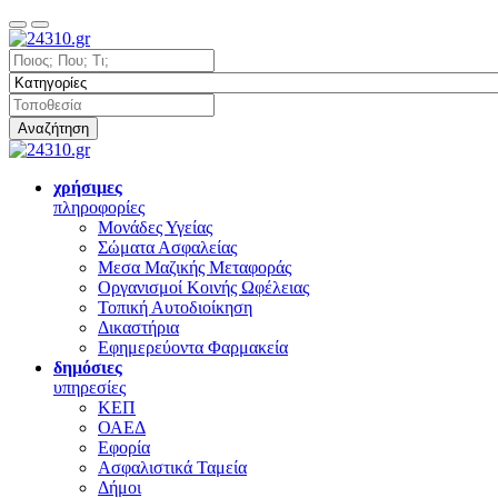
Αναζήτηση
χρήσιμες
πληροφορίες
Μονάδες Υγείας
Σώματα Ασφαλείας
Μεσα Μαζικής Μεταφοράς
Οργανισμοί Κοινής Ωφέλειας
Τοπική Αυτοδιοίκηση
Δικαστήρια
Εφημερεύοντα Φαρμακεία
δημόσιες
υπηρεσίες
ΚΕΠ
ΟΑΕΔ
Εφορία
Ασφαλιστικά Ταμεία
Δήμοι