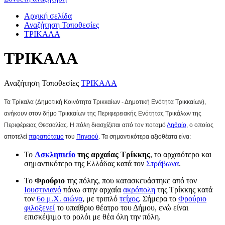
Αρχική σελίδα
Αναζήτηση Τοποθεσίες
ΤΡΙΚΑΛΑ
ΤΡΙΚΑΛΑ
Αναζήτηση Τοποθεσίες
ΤΡΙΚΑΛΑ
Τα Τρίκαλα (Δημοτική Κοινότητα Τρικκαίων - Δημοτική Ενότητα Τρικκαίων),
ανήκουν στον δήμο Τρικκαίων της Περιφερειακής Ενότητας Τρικάλων της
Περιφέρειας Θεσσαλίας.
Η πόλη διασχίζεται από τον ποταμό
Ληθαίο
, ο οποίος
αποτελεί
παραπόταμο
του
Πηνειού
. Τα σημαντικότερα αξιοθέατα είνα:
Το
Ασκληπιείο
της αρχαίας Τρίκκης
, το αρχαιότερο και
σημαντικότερο της Ελλάδας κατά τον
Στράβωνα
.
Το
Φρούριο
της πόλης, που κατασκευάστηκε από τον
Ιουστινιανό
πάνω στην αρχαία
ακρόπολη
της Τρίκκης κατά
τον
6ο μ.Χ. αιώνα
, με τριπλό
τείχος
. Σήμερα το
Φρούριο
φιλοξενεί
το υπαίθριο θέατρο του Δήμου, ενώ είναι
επισκέψιμο το ρολόι με θέα όλη την πόλη.