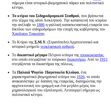
σήμερα είναι ιστορικό-βιομηχανικό πάρκο και πολιτιστικό
κέντρο.
Το κτίριο του Σιδηροδρομικού Σταθμού
, που βρίσκεται
στο τέρμα της οδού Ασκληπιού. Την κατασκευή του κτιρίου
την ανέλαβε το
1886
η γαλλική κατασκευαστική εταιρεία του
δικτύου των σιδηροδρόμων την εποχή της κυβέρνησης του
Χαρίλαου Τρικούπη
.
Το Κτίριο της
Σ.Μ.Υ.
(Στρατόπεδο) Αρχιτεκτονικό και
ιστορικό μνημείο
νεοκλασικού ρυθμού
.
Το
δικαστικό μέγαρο
Πέτρινο κτίσμα της
τουρκοκρατίας
,
στο οποίο στεγαζόταν το τούρκικο
διοικητήριο
. Από το
1915
στεγάζονται τα δικαστήρια της πόλεως.
Τα
Παλαιά Ψυγεία- Παγοποιεία Κλιάφα
, ένα
χαρακτηριστικό βιομηχανικό κτίσμα του
1926
, το οποίο
ανακαινίστηκε με δαπάνη της εταιρείας, διατηρώντας την
αρχιτεκτονική του γραμμή και ένα μεγάλο μέρος του
μηχανολογικού του εξοπλισμού. Λειτουργεί σήμερα ως
πολιτιστικό κέντρο.