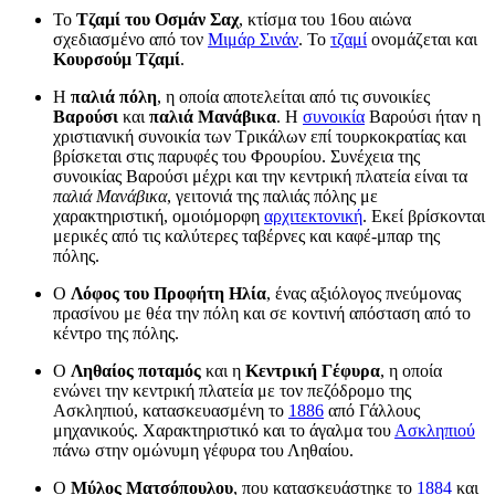
Το
Τζαμί του Οσμάν Σαχ
, κτίσμα του 16ου αιώνα
σχεδιασμένο από τον
Μιμάρ Σινάν
. Το
τζαμί
ονομάζεται και
Κουρσούμ Τζαμί
.
Η
παλιά πόλη
, η οποία αποτελείται από τις συνοικίες
Βαρούσι
και
παλιά Μανάβικα
. Η
συνοικία
Βαρούσι ήταν η
χριστιανική συνοικία των Τρικάλων επί τουρκοκρατίας και
βρίσκεται στις παρυφές του Φρουρίου. Συνέχεια της
συνοικίας Βαρούσι μέχρι και την κεντρική πλατεία είναι τα
παλιά Μανάβικα
, γειτονιά της παλιάς πόλης με
χαρακτηριστική, ομοιόμορφη
αρχιτεκτονική
. Εκεί βρίσκονται
μερικές από τις καλύτερες ταβέρνες και καφέ-μπαρ της
πόλης.
Ο
Λόφος του Προφήτη Ηλία
, ένας αξιόλογος πνεύμονας
πρασίνου με θέα την πόλη και σε κοντινή απόσταση από το
κέντρο της πόλης.
Ο
Ληθαίος ποταμός
και η
Κεντρική Γέφυρα
, η οποία
ενώνει την κεντρική πλατεία με τον πεζόδρομο της
Ασκληπιού, κατασκευασμένη το
1886
από Γάλλους
μηχανικούς. Χαρακτηριστικό και το άγαλμα του
Ασκληπιού
πάνω στην ομώνυμη γέφυρα του Ληθαίου.
Ο
Μύλος Ματσόπουλου
, που κατασκευάστηκε το
1884
και