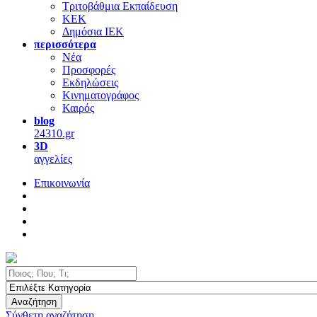
Τριτοβάθμια Εκπαίδευση
ΚΕΚ
Δημόσια ΙΕΚ
περισσότερα
Νέα
Προσφορές
Εκδηλώσεις
Κινηματογράφος
Καιρός
blog
24310.gr
3D
αγγελίες
Επικοινωνία
Αναζήτηση
Σύνθετη αναζήτηση