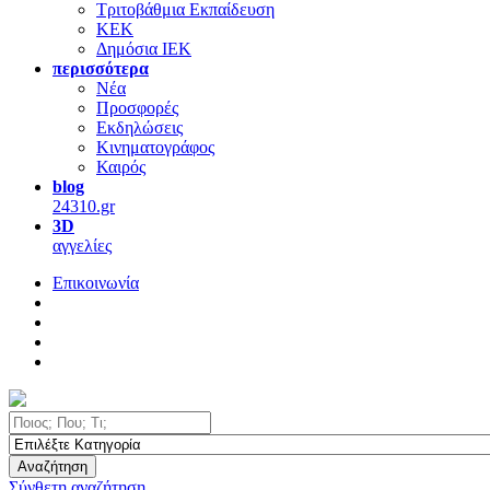
Τριτοβάθμια Εκπαίδευση
ΚΕΚ
Δημόσια ΙΕΚ
περισσότερα
Νέα
Προσφορές
Εκδηλώσεις
Κινηματογράφος
Καιρός
blog
24310.gr
3D
αγγελίες
Επικοινωνία
Αναζήτηση
Σύνθετη αναζήτηση