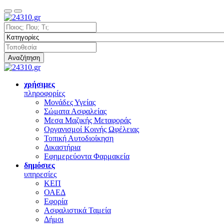
Αναζήτηση
χρήσιμες
πληροφορίες
Μονάδες Υγείας
Σώματα Ασφαλείας
Μεσα Μαζικής Μεταφοράς
Οργανισμοί Κοινής Ωφέλειας
Τοπική Αυτοδιοίκηση
Δικαστήρια
Εφημερεύοντα Φαρμακεία
δημόσιες
υπηρεσίες
ΚΕΠ
ΟΑΕΔ
Εφορία
Ασφαλιστικά Ταμεία
Δήμοι