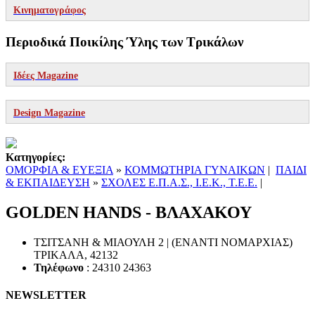
Κινηματογράφος
Περιοδικά Ποικίλης Ύλης των Τρικάλων
Ιδέες Magazine
Design Magazine
Κατηγορίες:
ΟΜΟΡΦΙΑ & ΕΥΕΞΙΑ
»
ΚΟΜΜΩΤΗΡΙΑ ΓΥΝΑΙΚΩΝ
|
ΠΑΙΔΙ
& ΕΚΠΑΙΔΕΥΣΗ
»
ΣΧΟΛΕΣ Ε.Π.Α.Σ., Ι.Ε.Κ., Τ.Ε.Ε.
|
GOLDEN HANDS - ΒΛΑΧΑΚΟΥ
ΤΣΙΤΣΑΝΗ & ΜΙΑΟΥΛΗ 2 | (ΕΝΑΝΤΙ ΝΟΜΑΡΧΙΑΣ)
ΤΡΙΚΑΛΑ
,
42132
Τηλέφωνο
:
24310 24363
NEWSLETTER