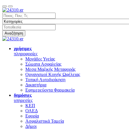
Αναζήτηση
χρήσιμες
πληροφορίες
Μονάδες Υγείας
Σώματα Ασφαλείας
Μεσα Μαζικής Μεταφοράς
Οργανισμοί Κοινής Ωφέλειας
Τοπική Αυτοδιοίκηση
Δικαστήρια
Εφημερεύοντα Φαρμακεία
δημόσιες
υπηρεσίες
ΚΕΠ
ΟΑΕΔ
Εφορία
Ασφαλιστικά Ταμεία
Δήμοι