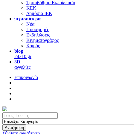
Τριτοβάθμια Εκπαίδευση
ΚΕΚ
Δημόσια ΙΕΚ
περισσότερα
Νέα
Προσφορές
Εκδηλώσεις
Κινηματογράφος
Καιρός
blog
24310.gr
3D
αγγελίες
Επικοινωνία
Αναζήτηση
Σύνθετη αναζήτηση