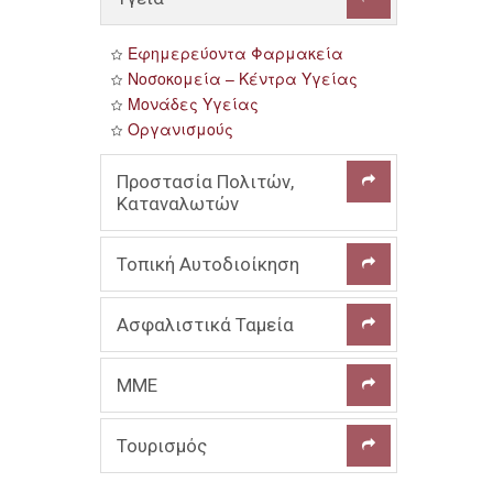
Εφημερεύοντα Φαρμακεία
Νοσοκομεία – Κέντρα Υγείας
Μονάδες Υγείας
Οργανισμούς
Προστασία Πολιτών,

Καταναλωτών
Συνήγορος του Πολίτη
Τοπική Αυτοδιοίκηση

Συνήγορος του Καταναλωτή
Πληροφορίες για επιδοτήσεις
ΠΕΡΙΦΕΡΕΙΑ ΘΕΣΣΑΛΙΑΣ
Ασφαλιστικά Ταμεία

Γραμματεία Εμπορίου &
ΔΗΜΟΣ ΜΕΤΕΩΡΩΝ
Προστασίας Καταναλωτή
ΔΗΜΟΣ ΠΥΛΗΣ
ΟΑΕΕ
ΜΜΕ

ΔΗΜΟΣ ΤΡΙΚΚΑΙΩΝ
ΙΚΑ
ΔΗΜΟΣ ΦΑΡΚΑΔΟΝΑΣ
ΟΓΑ
Εφημερίδες
Τουρισμός
Δ.Ε.Κ.Α.

ΤΣΜΕΔΕ
Ηλεκτρονικά ΜΕ
ΕΤΑΑ (πρώην ΤΣΑΥ)
Περιοδικά