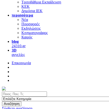
Τριτοβάθμια Εκπαίδευση
ΚΕΚ
Δημόσια ΙΕΚ
περισσότερα
Νέα
Προσφορές
Εκδηλώσεις
Κινηματογράφος
Καιρός
blog
24310.gr
3D
αγγελίες
Επικοινωνία
Αναζήτηση
Σύνθετη αναζήτηση