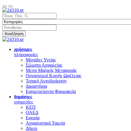
Αναζήτηση
χρήσιμες
πληροφορίες
Μονάδες Υγείας
Σώματα Ασφαλείας
Μεσα Μαζικής Μεταφοράς
Οργανισμοί Κοινής Ωφέλειας
Τοπική Αυτοδιοίκηση
Δικαστήρια
Εφημερεύοντα Φαρμακεία
δημόσιες
υπηρεσίες
ΚΕΠ
ΟΑΕΔ
Εφορία
Ασφαλιστικά Ταμεία
Δήμοι