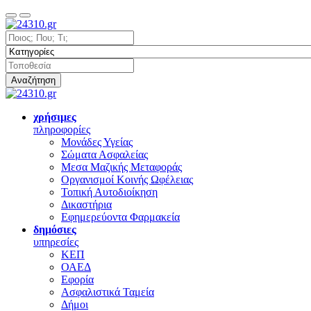
Αναζήτηση
χρήσιμες
πληροφορίες
Μονάδες Υγείας
Σώματα Ασφαλείας
Μεσα Μαζικής Μεταφοράς
Οργανισμοί Κοινής Ωφέλειας
Τοπική Αυτοδιοίκηση
Δικαστήρια
Εφημερεύοντα Φαρμακεία
δημόσιες
υπηρεσίες
ΚΕΠ
ΟΑΕΔ
Εφορία
Ασφαλιστικά Ταμεία
Δήμοι