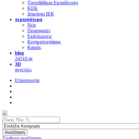
Τριτοβάθμια Εκπαίδευση
ΚΕΚ
Δημόσια ΙΕΚ
περισσότερα
Νέα
Προσφορές
Εκδηλώσεις
Κινηματογράφος
Καιρός
blog
24310.gr
3D
αγγελίες
Επικοινωνία
Αναζήτηση
Σύνθετη αναζήτηση