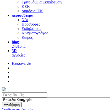
Τριτοβάθμια Εκπαίδευση
ΚΕΚ
Δημόσια ΙΕΚ
περισσότερα
Νέα
Προσφορές
Εκδηλώσεις
Κινηματογράφος
Καιρός
blog
24310.gr
3D
αγγελίες
Επικοινωνία
Αναζήτηση
Σύνθετη αναζήτηση