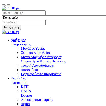
Αναζήτηση
χρήσιμες
πληροφορίες
Μονάδες Υγείας
Σώματα Ασφαλείας
Μεσα Μαζικής Μεταφοράς
Οργανισμοί Κοινής Ωφέλειας
Τοπική Αυτοδιοίκηση
Δικαστήρια
Εφημερεύοντα Φαρμακεία
δημόσιες
υπηρεσίες
ΚΕΠ
ΟΑΕΔ
Εφορία
Ασφαλιστικά Ταμεία
Δήμοι