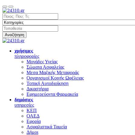
Αναζήτηση
χρήσιμες
πληροφορίες
Μονάδες Υγείας
Σώματα Ασφαλείας
Μεσα Μαζικής Μεταφοράς
Οργανισμοί Κοινής Ωφέλειας
Τοπική Αυτοδιοίκηση
Δικαστήρια
Εφημερεύοντα Φαρμακεία
δημόσιες
υπηρεσίες
ΚΕΠ
ΟΑΕΔ
Εφορία
Ασφαλιστικά Ταμεία
Δήμοι