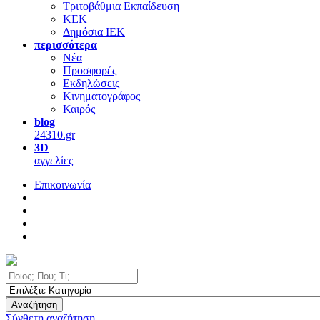
Τριτοβάθμια Εκπαίδευση
ΚΕΚ
Δημόσια ΙΕΚ
περισσότερα
Νέα
Προσφορές
Εκδηλώσεις
Κινηματογράφος
Καιρός
blog
24310.gr
3D
αγγελίες
Επικοινωνία
Αναζήτηση
Σύνθετη αναζήτηση