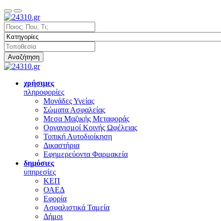
Αναζήτηση
χρήσιμες
πληροφορίες
Μονάδες Υγείας
Σώματα Ασφαλείας
Μεσα Μαζικής Μεταφοράς
Οργανισμοί Κοινής Ωφέλειας
Τοπική Αυτοδιοίκηση
Δικαστήρια
Εφημερεύοντα Φαρμακεία
δημόσιες
υπηρεσίες
ΚΕΠ
ΟΑΕΔ
Εφορία
Ασφαλιστικά Ταμεία
Δήμοι