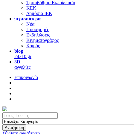
Τριτοβάθμια Εκπαίδευση
ΚΕΚ
Δημόσια ΙΕΚ
περισσότερα
Νέα
Προσφορές
Εκδηλώσεις
Κινηματογράφος
Καιρός
blog
24310.gr
3D
αγγελίες
Επικοινωνία
Αναζήτηση
Σύνθετη αναζήτηση