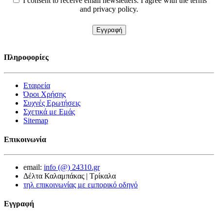
I consent to receive email newsletters. I agree with the terms
and privacy policy.
Πληροφορίες
Εταιρεία
Όροι Χρήσης
Συχνές Ερωτήσεις
Σχετικά με Εμάς
Sitemap
Επικοινωνία
email:
info (@) 24310.gr
Δέλτα Καλαμπάκας | Τρίκαλα
τηλ επικοινωνίας με εμπορικό οδηγό
Εγγραφή