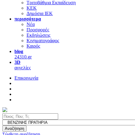
Τριτοβάθμια Εκπαίδευση
ΚΕΚ
Δημόσια ΙΕΚ
περισσότερα
Νέα
Προσφορές
Εκδηλώσεις
Κινηματογράφος
Καιρός
blog
24310.gr
3D
αγγελίες
Επικοινωνία
Αναζήτηση
Σύνθετη αναζήτηση