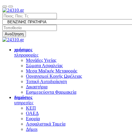
Αναζήτηση
χρήσιμες
πληροφορίες
Μονάδες Υγείας
Σώματα Ασφαλείας
Μεσα Μαζικής Μεταφοράς
Οργανισμοί Κοινής Ωφέλειας
Τοπική Αυτοδιοίκηση
Δικαστήρια
Εφημερεύοντα Φαρμακεία
δημόσιες
υπηρεσίες
ΚΕΠ
ΟΑΕΔ
Εφορία
Ασφαλιστικά Ταμεία
Δήμοι