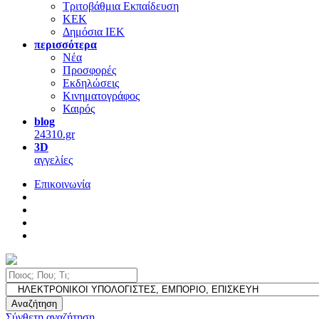
Τριτοβάθμια Εκπαίδευση
ΚΕΚ
Δημόσια ΙΕΚ
περισσότερα
Νέα
Προσφορές
Εκδηλώσεις
Κινηματογράφος
Καιρός
blog
24310.gr
3D
αγγελίες
Επικοινωνία
Αναζήτηση
Σύνθετη αναζήτηση