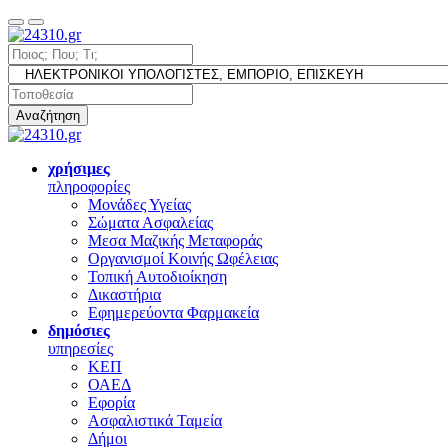
Αναζήτηση
χρήσιμες
πληροφορίες
Μονάδες Υγείας
Σώματα Ασφαλείας
Μεσα Μαζικής Μεταφοράς
Οργανισμοί Κοινής Ωφέλειας
Τοπική Αυτοδιοίκηση
Δικαστήρια
Εφημερεύοντα Φαρμακεία
δημόσιες
υπηρεσίες
ΚΕΠ
ΟΑΕΔ
Εφορία
Ασφαλιστικά Ταμεία
Δήμοι