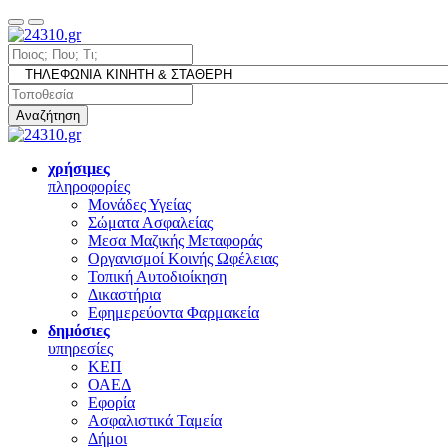
Αναζήτηση
χρήσιμες
πληροφορίες
Μονάδες Υγείας
Σώματα Ασφαλείας
Μεσα Μαζικής Μεταφοράς
Οργανισμοί Κοινής Ωφέλειας
Τοπική Αυτοδιοίκηση
Δικαστήρια
Εφημερεύοντα Φαρμακεία
δημόσιες
υπηρεσίες
ΚΕΠ
ΟΑΕΔ
Εφορία
Ασφαλιστικά Ταμεία
Δήμοι