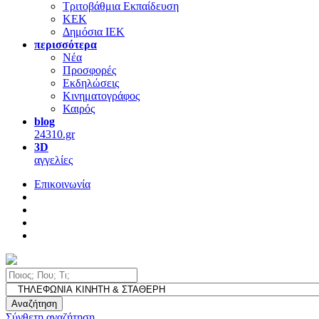
Τριτοβάθμια Εκπαίδευση
ΚΕΚ
Δημόσια ΙΕΚ
περισσότερα
Νέα
Προσφορές
Εκδηλώσεις
Κινηματογράφος
Καιρός
blog
24310.gr
3D
αγγελίες
Επικοινωνία
Αναζήτηση
Σύνθετη αναζήτηση