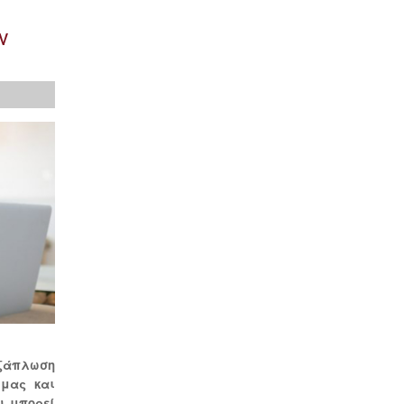
Τρίκαλα
Ραδιόφωνα
Καλαμπάκα
ν
Πύλη
Φαρκαδόνα
εξάπλωση
 μας και
υ μπορεί