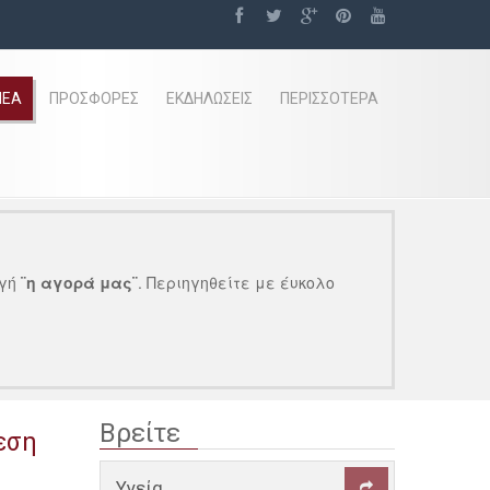
ΝΈΑ
ΠΡΟΣΦΟΡΈΣ
ΕΚΔΗΛΏΣΕΙΣ
ΠΕΡΙΣΣΌΤΕΡΑ
γή
¨η αγορά μας¨
. Περιηγηθείτε με έυκολο
Βρείτε
θεση
Υγεία
