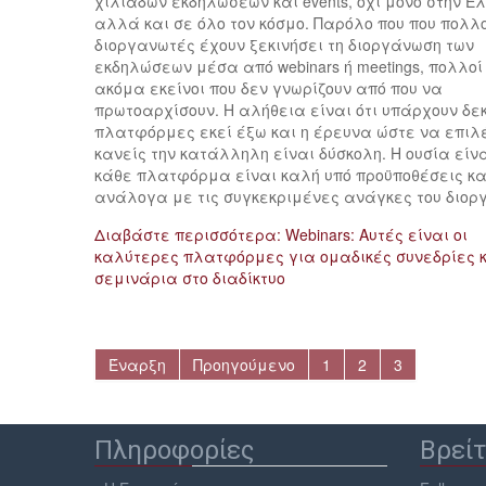
χιλιάδων εκδηλώσεων και events, όχι μόνο στην 
αλλά και σε όλο τον κόσμο. Παρόλο που που πολλ
διοργανωτές έχουν ξεκινήσει τη διοργάνωση των
εκδηλώσεων μέσα από webinars ή meetings, πολλοί
ακόμα εκείνοι που δεν γνωρίζουν από που να
πρωτοαρχίσουν. Η αλήθεια είναι ότι υπάρχουν δε
πλατφόρμες εκεί έξω και η έρευνα ώστε να επιλ
κανείς την κατάλληλη είναι δύσκολη. Η ουσία είνα
κάθε πλατφόρμα είναι καλή υπό προϋποθέσεις κα
ανάλογα με τις συγκεκριμένες ανάγκες του διορ
Διαβάστε περισσότερα: Webinars: Αυτές είναι οι
καλύτερες πλατφόρμες για ομαδικές συνεδρίες 
σεμινάρια στο διαδίκτυο
Έναρξη
Προηγούμενο
1
2
3
Πληροφορίες
Βρείτ