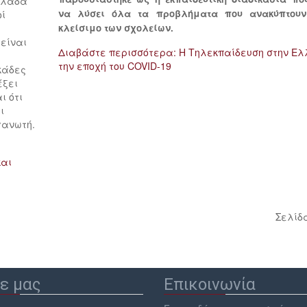
Ελλάδα
να λύσει όλα τα προβλήματα που ανακύπτουν
οί
κλείσιμο των σχολείων.
 είναι
Διαβάστε περισσότερα: Η Τηλεκπαίδευση στην Ε
την εποχή του COVID-19
κάδες
έξει
ι ότι
ι
γανωτή.
και
Σελίδα
ε μας
Επικοινωνία