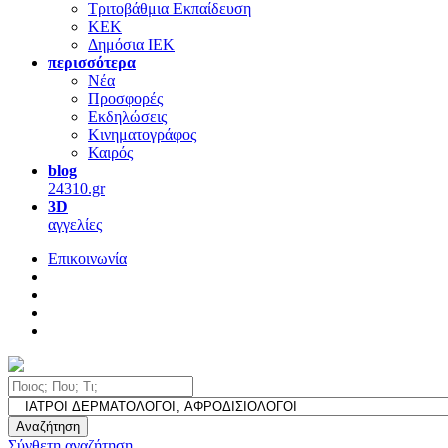
Τριτοβάθμια Εκπαίδευση
ΚΕΚ
Δημόσια ΙΕΚ
περισσότερα
Νέα
Προσφορές
Εκδηλώσεις
Κινηματογράφος
Καιρός
blog
24310.gr
3D
αγγελίες
Επικοινωνία
Αναζήτηση
Σύνθετη αναζήτηση