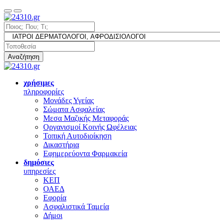
Αναζήτηση
χρήσιμες
πληροφορίες
Μονάδες Υγείας
Σώματα Ασφαλείας
Μεσα Μαζικής Μεταφοράς
Οργανισμοί Κοινής Ωφέλειας
Τοπική Αυτοδιοίκηση
Δικαστήρια
Εφημερεύοντα Φαρμακεία
δημόσιες
υπηρεσίες
ΚΕΠ
ΟΑΕΔ
Εφορία
Ασφαλιστικά Ταμεία
Δήμοι